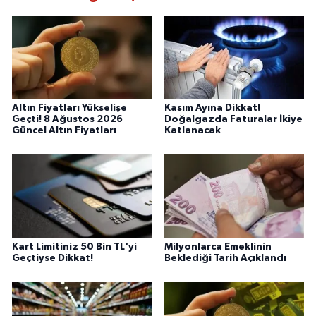
Altın Fiyatları Yükselişe
Kasım Ayına Dikkat!
Geçti! 8 Ağustos 2026
Doğalgazda Faturalar İkiye
Güncel Altın Fiyatları
Katlanacak
Kart Limitiniz 50 Bin TL'yi
Milyonlarca Emeklinin
Geçtiyse Dikkat!
Beklediği Tarih Açıklandı