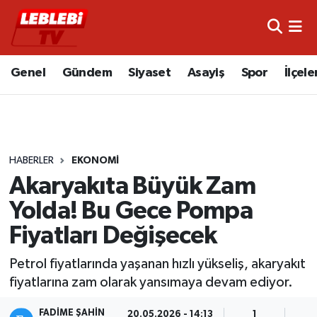
Hava Durumu
Genel
Gündem
Siyaset
Asayiş
Spor
İlçele
Çorum Namaz Vakitleri
Trafik Durumu
HABERLER
EKONOMI
Süper Lig Puan Durumu ve Fikstür
Akaryakıta Büyük Zam
Tüm Manşetler
Yolda! Bu Gece Pompa
Fiyatları Değişecek
Son Dakika Haberleri
Petrol fiyatlarında yaşanan hızlı yükseliş, akaryakıt
Haber Arşivi
fiyatlarına zam olarak yansımaya devam ediyor.
FADIME ŞAHIN
20.05.2026 - 14:13
1
7