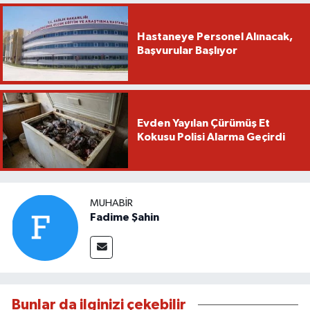
Hastaneye Personel Alınacak,
Başvurular Başlıyor
Evden Yayılan Çürümüş Et
Kokusu Polisi Alarma Geçirdi
MUHABIR
Fadime Şahin
Bunlar da ilginizi çekebilir