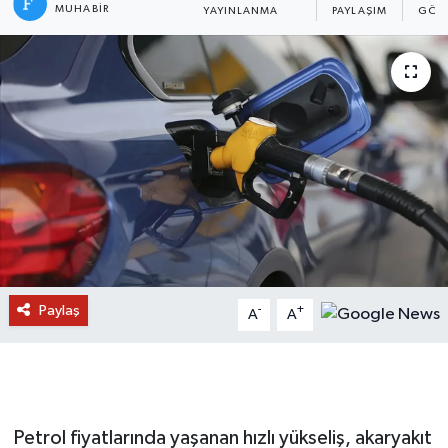
MUHABIR
YAYINLANMA
PAYLAŞIM
GÖST
Paylaş
-
+
A
A
Petrol fiyatlarında yaşanan hızlı yükseliş, akaryakıt