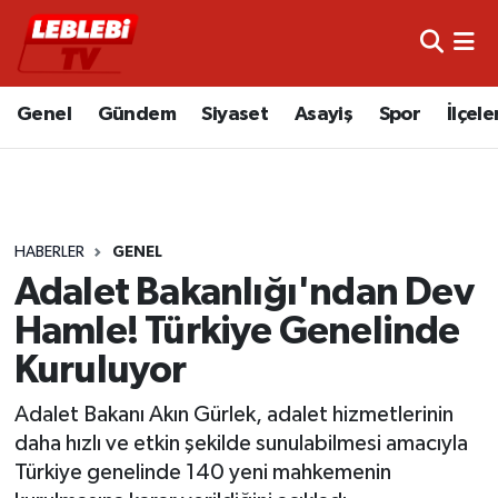
Hava Durumu
Genel
Gündem
Siyaset
Asayiş
Spor
İlçele
Çorum Namaz Vakitleri
Trafik Durumu
HABERLER
GENEL
Süper Lig Puan Durumu ve Fikstür
Adalet Bakanlığı'ndan Dev
Tüm Manşetler
Hamle! Türkiye Genelinde
Kuruluyor
Son Dakika Haberleri
Adalet Bakanı Akın Gürlek, adalet hizmetlerinin
Haber Arşivi
daha hızlı ve etkin şekilde sunulabilmesi amacıyla
Türkiye genelinde 140 yeni mahkemenin