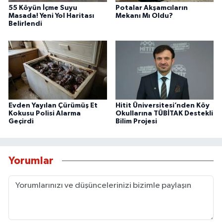
55 Köyün İçme Suyu
Potalar Akşamcıların
Masada! Yeni Yol Haritası
Mekanı Mı Oldu?
Belirlendi
Evden Yayılan Çürümüş Et
Hitit Üniversitesi’nden Köy
Kokusu Polisi Alarma
Okullarına TÜBİTAK Destekli
Geçirdi
Bilim Projesi
Yorumlar