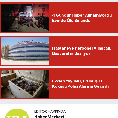
4 Gündür Haber Alınamıyordu
Evinde Ölü Bulundu
Hastaneye Personel Alınacak,
Başvurular Başlıyor
Evden Yayılan Çürümüş Et
Kokusu Polisi Alarma Geçirdi
EDITÖR HAKKINDA
Haber Merkezi