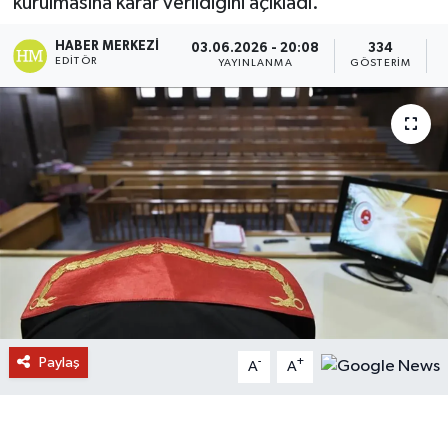
kurulmasına karar verildiğini açıkladı.
HABER MERKEZI
03.06.2026 - 20:08
334
EDITÖR
YAYINLANMA
GÖSTERIM
Paylaş
-
+
A
A