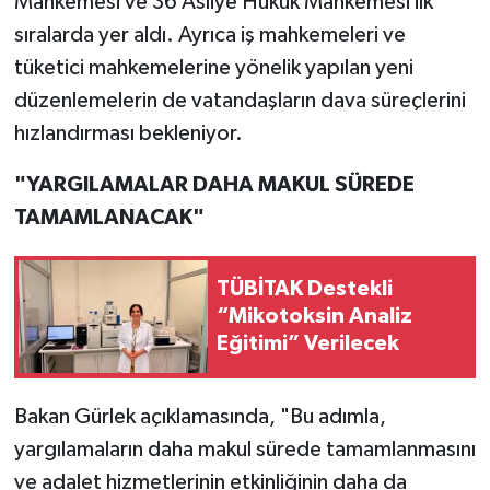
Mahkemesi ve 36 Asliye Hukuk Mahkemesi ilk
sıralarda yer aldı. Ayrıca iş mahkemeleri ve
tüketici mahkemelerine yönelik yapılan yeni
düzenlemelerin de vatandaşların dava süreçlerini
hızlandırması bekleniyor.
"YARGILAMALAR DAHA MAKUL SÜREDE
TAMAMLANACAK"
TÜBİTAK Destekli
“Mikotoksin Analiz
Eğitimi” Verilecek
Bakan Gürlek açıklamasında, "Bu adımla,
yargılamaların daha makul sürede tamamlanmasını
ve adalet hizmetlerinin etkinliğinin daha da