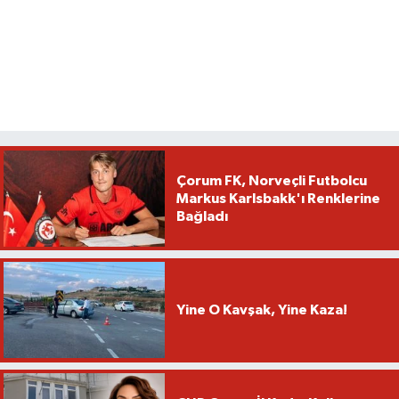
Çorum FK, Norveçli Futbolcu
Markus Karlsbakk'ı Renklerine
Bağladı
Yine O Kavşak, Yine Kaza!