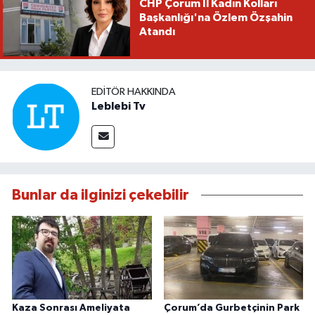
CHP Çorum İl Kadın Kolları
Başkanlığı'na Özlem Özşahin
Atandı
EDITÖR HAKKINDA
Leblebi Tv
Bunlar da ilginizi çekebilir
Kaza Sonrası Ameliyata
Çorum’da Gurbetçinin Park