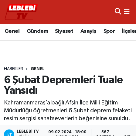
Hava Durumu
Genel
Gündem
Siyaset
Asayiş
Spor
İlçele
Çorum Namaz Vakitleri
Trafik Durumu
HABERLER
GENEL
Süper Lig Puan Durumu ve Fikstür
6 Şubat Depremleri Tuale
Tüm Manşetler
Yansıdı
Son Dakika Haberleri
Kahramanmaraş’a bağlı Afşin İlçe Milli Eğitim
Müdürlüğü öğretmenleri 6 Şubat deprem felaketi
Haber Arşivi
resim sergisi sanatseverlerin beğenisine sunuldu.
LEBLEBI TV
09.02.2024 - 18:00
567
EDITÖR