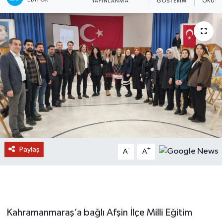
YAYINLANMA
GÖSTERIM
OKUNM
Paylaş
-
+
A
A
Kahramanmaraş’a bağlı Afşin İlçe Milli Eğitim