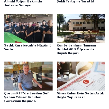
Alındı! Yoğun Bakımda
Şekli Tartışma Yarattı!
Tedavisi Sürüyor
Sadık Karabacak'a Hüzünlü
Kontenjanların Tamamı
Veda
Doldu! 400 Öğrencilik
Büyük Başarı
Çorum PTT'de Sevilen Şef
Miras Kalan Evin Satışı Artık
Şahan Yılmaz Yeniden
Böyle Yapılacak!
Görevinin Başında