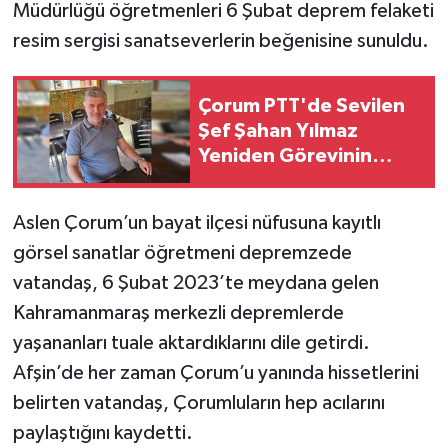
Müdürlüğü öğretmenleri 6 Şubat deprem felaketi
resim sergisi sanatseverlerin beğenisine sunuldu.
Çorum PTT'de Sevilen
Şef Şahan Yılmaz
Yeniden Görevinin
Başında
Aslen Çorum’un bayat ilçesi nüfusuna kayıtlı
görsel sanatlar öğretmeni depremzede
vatandaş, 6 Şubat 2023’te meydana gelen
Kahramanmaraş merkezli depremlerde
yaşananları tuale aktardıklarını dile getirdi.
Afşin’de her zaman Çorum’u yanında hissetlerini
belirten vatandaş, Çorumluların hep acılarını
paylaştığını kaydetti.