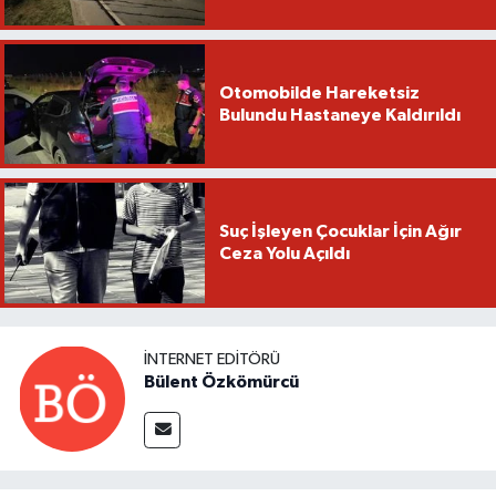
Otomobilde Hareketsiz
Bulundu Hastaneye Kaldırıldı
Suç İşleyen Çocuklar İçin Ağır
Ceza Yolu Açıldı
İNTERNET EDITÖRÜ
Bülent Özkömürcü