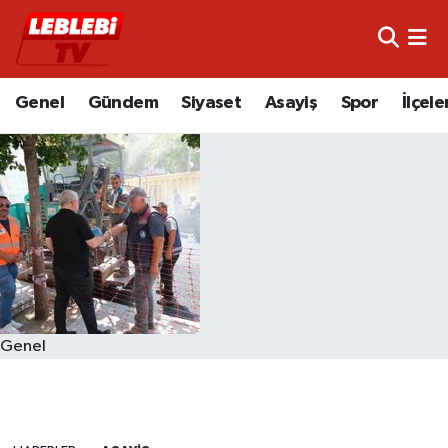
Hava Durumu
Genel
Gündem
Siyaset
Asayiş
Spor
İlçele
Çorum Namaz Vakitleri
Trafik Durumu
Süper Lig Puan Durumu ve Fikstür
Tüm Manşetler
Son Dakika Haberleri
Genel
Haber Arşivi