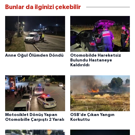
Bunlar da ilginizi çekebilir
Anne Oğul Ölümden Döndü
Otomobilde Hareketsiz
Bulundu Hastaneye
Kaldırıldı
Motosiklet Dönüş Yapan
OSB’de Çıkan Yangın
Otomobille Çarpıştı 2 Yaralı
Korkuttu