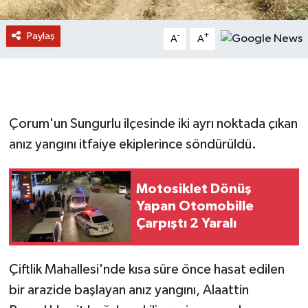
Paylaş
-
+
A
A
Çorum'un Sungurlu ilçesinde iki ayrı noktada çıkan
anız yangını itfaiye ekiplerince söndürüldü.
Motosiklet Dönüş
Yapan Otomobille
Çarpıştı 2 Yaralı
Çiftlik Mahallesi'nde kısa süre önce hasat edilen
bir arazide başlayan anız yangını, Alaattin