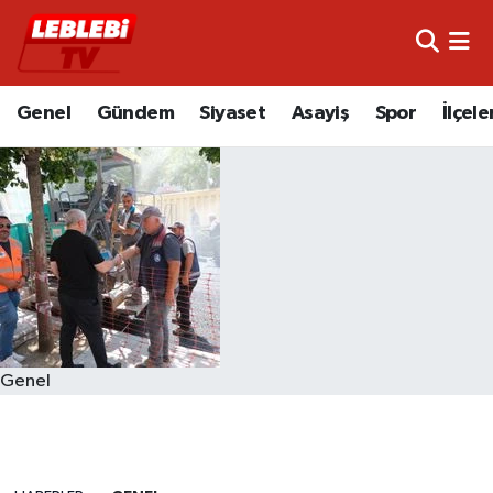
Hava Durumu
Genel
Gündem
Siyaset
Asayiş
Spor
İlçele
Çorum Namaz Vakitleri
Trafik Durumu
Süper Lig Puan Durumu ve Fikstür
Tüm Manşetler
Son Dakika Haberleri
Genel
Haber Arşivi