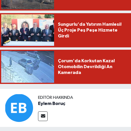
Sungurlu'da Yatırım Hamlesi!
Üç Proje Peş Peşe Hizmete
Girdi
Çorum'da Korkutan Kaza!
Otomobilin Devrildiği An
Kamerada
EDITÖR HAKKINDA
Eylem Boruç