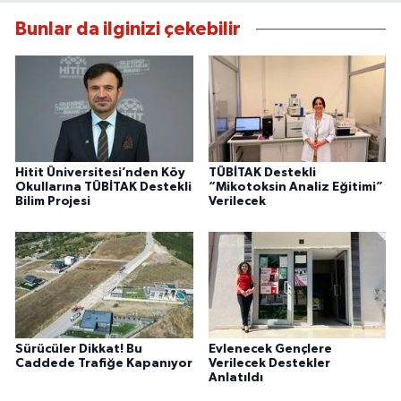
Bunlar da ilginizi çekebilir
Hitit Üniversitesi’nden Köy
TÜBİTAK Destekli
Okullarına TÜBİTAK Destekli
“Mikotoksin Analiz Eğitimi”
Bilim Projesi
Verilecek
Sürücüler Dikkat! Bu
Evlenecek Gençlere
Caddede Trafiğe Kapanıyor
Verilecek Destekler
Anlatıldı